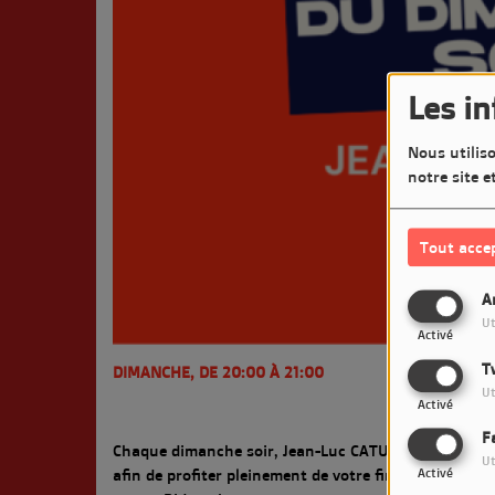
Les i
Nous utiliso
notre site e
Tout acce
A
Ut
Activé
T
DIMANCHE, DE 20:00 À 21:00
Ut
Activé
F
Chaque dimanche soir, Jean-Luc CATURLA vous offre 
Ut
afin de profiter pleinement de votre fin de week-end.
Activé