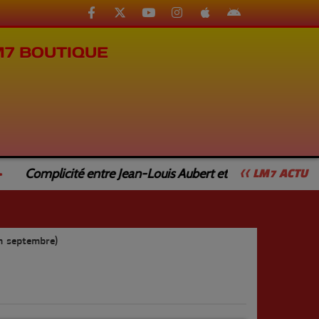
M7 BOUTIQUE
Complicité entre Jean-Louis Aubert et Jean-Luc Caturla
<< LM7 ACTU
n septembre)