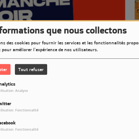
nformations que nous collectons
ns des cookies pour fournir les services et les fonctionnalités propo
t pour améliorer l'expérience de nos utilisateurs.
pter
Tout refuser
nalytics
ilisation: Analyse
witter
ilisation: Fonctionnalité
acebook
une heure de concert dans une pleïade de styles différents
ilisation: Fonctionnalité
.. alors détendez-vous... branchez LM7 Radio et fermez les