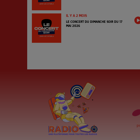
IL Y A 2 MOIS
LE CONCERT DU DIMANCHE SOIR DU 17
MAI 2026
p