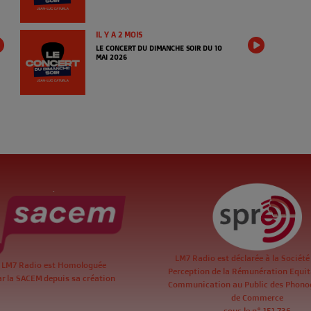
IL Y A 2 MOIS
LE CONCERT DU DIMANCHE SOIR DU 10
MAI 2026
.
LM7 Radio est déclarée à la Société
LM7 Radio est Homologuée
Perception de la Rémunération Equita
ar la SACEM depuis sa création
Communication au Public des Phon
de Commerce
sous le n° 151 736