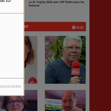
sés sur
Le 4L Trophy 2026 avec LM7 Radio dans les
Voitures
LA TEAM LM7
PLUS
ulsé par Orejime