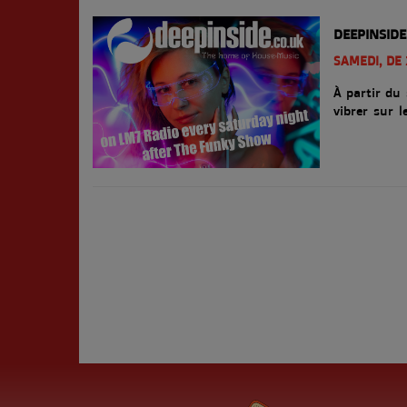
DEEPINSIDE
SAMEDI, DE 
À partir du
vibrer sur 
Funky Show 