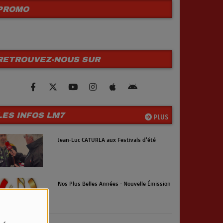
PROMO
RETROUVEZ-NOUS SUR
LES INFOS LM7
PLUS
Jean-Luc CATURLA aux Festivals d'été
Nos Plus Belles Années - Nouvelle Émission