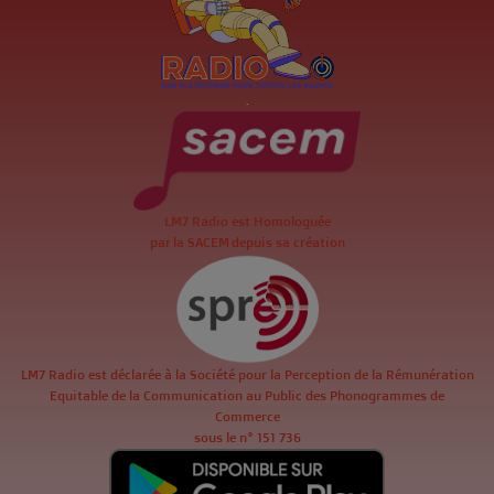
.
LM7 Radio est Homologuée
par la SACEM depuis sa création
LM7 Radio est déclarée à la Société pour la Perception de la Rémunération
Equitable de la Communication au Public des Phonogrammes de
Commerce
sous le n° 151 736