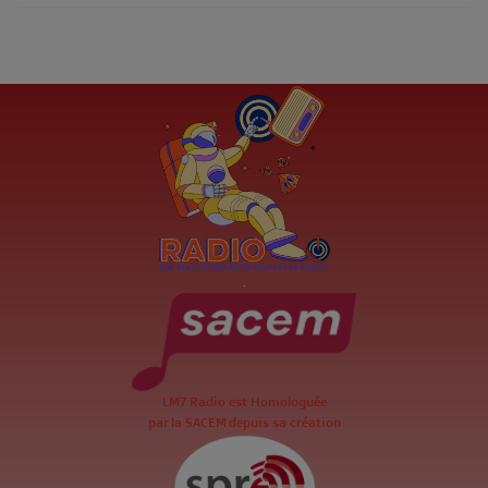
.
LM7 Radio est Homologuée
par la SACEM depuis sa création