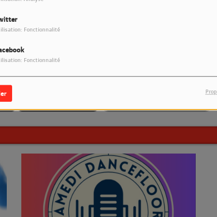
witter
Un Jour Un Disque revient sur
No
Retrouvez DEEPINSIDE sur LM7
LM7 Radio
Ve
s
ilisation: Fonctionnalité
acebook
ilisation: Fonctionnalité
Prop
er