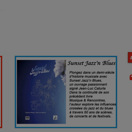
C'est rare une radio sans pub et avec autant de
belles mélodies
Lolo