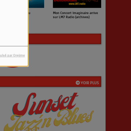
uvelle Chronique du
Mon Concert Imaginaire arrive
ndredi (archives)
sur LM7 Radio (archives)
ulsé par Orejime
VOIR PLUS