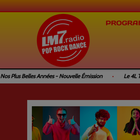
PROGRA
us Belles Années - Nouvelle Émission
Le 4L Trophy 
Previous