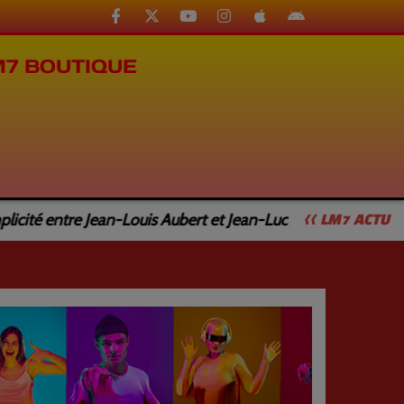
M7 BOUTIQUE
entre Jean-Louis Aubert et Jean-Luc Caturla
Jean-Lu
<< LM7 ACTU
Next