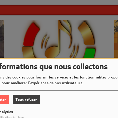
nformations que nous collectons
ns des cookies pour fournir les services et les fonctionnalités propo
t pour améliorer l'expérience de nos utilisateurs.
LE
NOS PLUS BELLES ANNÉES - NOUVELLE ÉMISSION
pter
Tout refuser
nalytics
ilisation: Analyse