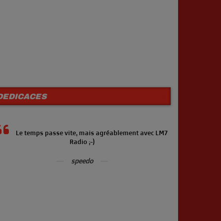
DEDICACES
Le temps passe vite, mais agréablement avec LM7
Pour 
Radio ;-)
ma dédica
speedo