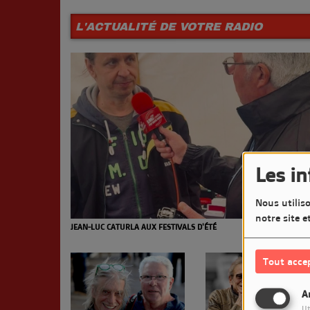
L'ACTUALITÉ DE VOTRE RADIO
Les i
Nous utiliso
notre site e
JEAN-LUC CATURLA AUX FESTIVALS D'ÉTÉ
Tout acce
A
Ut