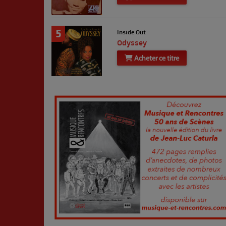
5
Inside Out
Odyssey
Acheter ce titre