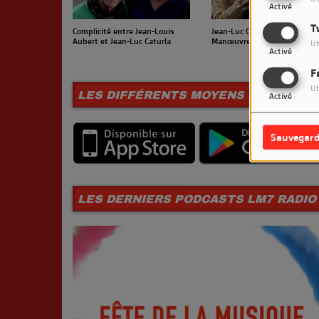
Activé
T
Complicité entre Jean-Louis
Jean-Luc Caturla et Philippe
Aubert et Jean-Luc Caturla
Manœuvre s'échangent leur
Ut
livres
Activé
F
Ut
LES DIFFÉRENTS MOYENS D'ÉCOUTE
Activé
Sauvegard
LES DERNIERS PODCASTS LM7 RADIO