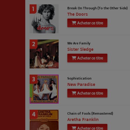
1
Break On Through (To the Other Side)
The Doors
Acheter ce titre
2
We Are Family
Sister Sledge
Acheter ce titre
3
Sophistication
New Paradise
Acheter ce titre
4
Chain of Fools (Remastered)
Aretha Franklin
Acheter ce titre