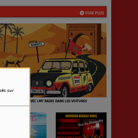
VOIR PLUS
sés sur
 4L TROPHY 2026 AVEC LM7 RADIO DANS LES VOITURES