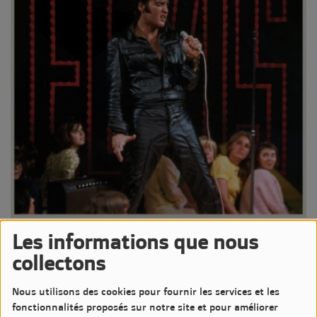
17 JUIN 2026 -
520 VUES
Les informations que nous
collectons
Écouter le podcast
Télécharger le podcast
Épisode #835 de la chronique Un Jour Un Disque de Jean-Luc
Nous utilisons des cookies pour fournir les services et les
CATURLA
fonctionnalités proposés sur notre site et pour améliorer