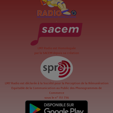
.
LM7 Radio est Homologuée
par la SACEM depuis sa création
LM7 Radio est déclarée à la Société pour la Perception de la Rémunération
Equitable de la Communication au Public des Phonogrammes de
Commerce
sous le n° 151 736