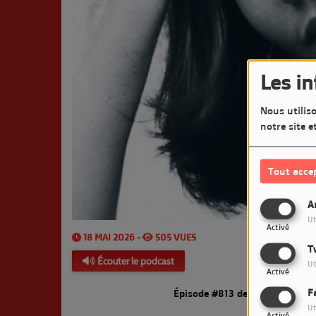
Les i
Nous utiliso
notre site e
Tout acce
A
Ut
Activé
18 MAI 2026 -
505 VUES
T
Écouter le podcast
Ut
Activé
F
Épisode #813 de la chronique
Ut
Activé