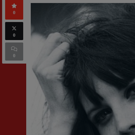
0
0
0