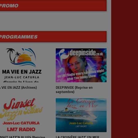
PROMO
PROGRAMMES
 VIE EN JAZZ (Archives)
UN JOUR UN 
DEEPINSIDE (Reprise en
septembre)
NSET JAZZ'N BLUES (Reprise
LA CROISIÈRE JAZZ' EN MER
LE CONCERT 