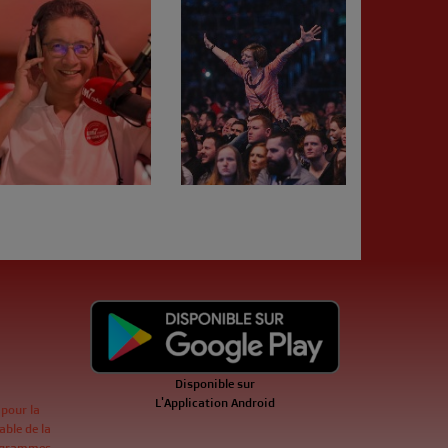
Disponible sur
L'Application Android
 pour la
ble de la
ogrammes