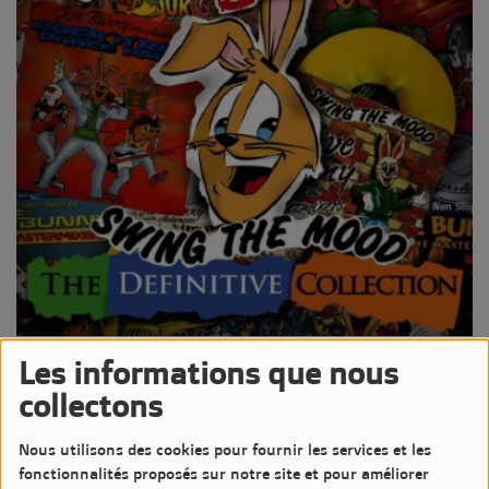
11 MAI 2026 -
1089 VUES
Les informations que nous
collectons
Écouter le podcast
Télécharger le podcast
Épisode #808 de la chronique Un Jour Un Disque de Jean-Luc
Nous utilisons des cookies pour fournir les services et les
CATURLA
fonctionnalités proposés sur notre site et pour améliorer