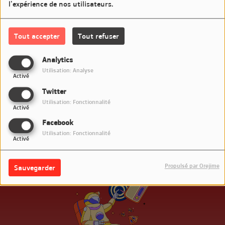
l'expérience de nos utilisateurs.
Aujourd'hui c'est Jive Bunny Swing - The Mood
Tout accepter
Tout refuser
Commentaires(0)
Analytics
Utilisation: Analyse
Activé
Connectez-vous pour commenter cet article
Twitter
Utilisation: Fonctionnalité
SE CONNECTER
Activé
Facebook
Utilisation: Fonctionnalité
Activé
Propulsé par Orejime
Sauvegarder