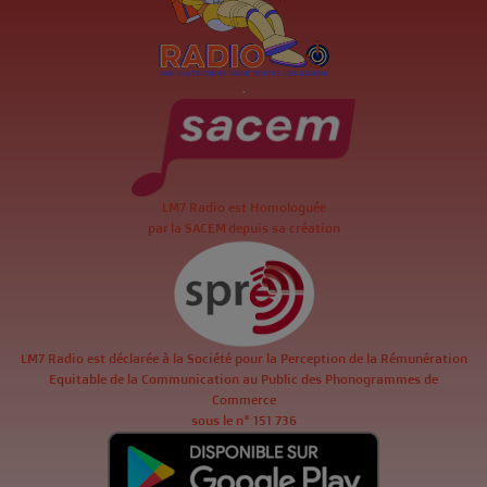
.
LM7 Radio est Homologuée
par la SACEM depuis sa création
LM7 Radio est déclarée à la Société pour la Perception de la Rémunération
Equitable de la Communication au Public des Phonogrammes de
Commerce
sous le n° 151 736