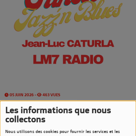
05 JUIN 2026 -
463 VUES
Écouter le podcast
Télécharger le podcast
Les informations que nous
collectons
Les
Vendredis
sont très Jazzy sur LM7 Radio
Nous utilisons des cookies pour fournir les services et les
avec l'émission
Sunset Jazz'n Blues