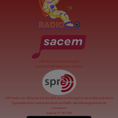
.
LM7 Radio est Homologuée
par la SACEM depuis sa création
LM7 Radio est déclarée à la Société pour la Perception de la Rémunération
Equitable de la Communication au Public des Phonogrammes de
Commerce
sous le n° 151 736