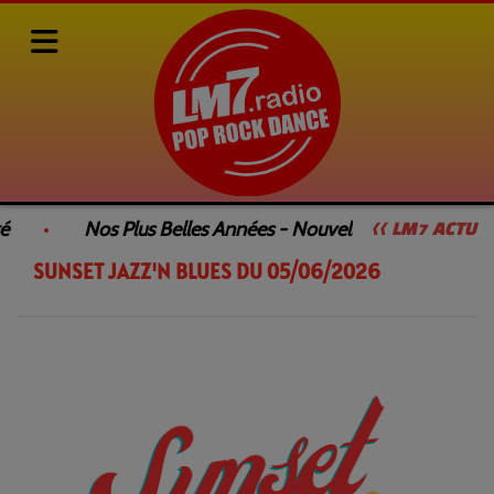
Rediffusions de nos émissions
SUNSET JAZZ'N BLUES
é
Nos Plus Belles Années - Nouvelle Émission
<< LM7 ACTU
SUNSET JAZZ'N BLUES DU 05/06/2026