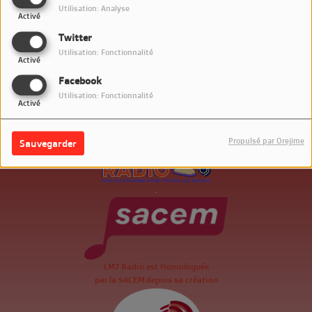
Utilisation: Analyse
Activé
Twitter
Utilisation: Fonctionnalité
Activé
Facebook
Utilisation: Fonctionnalité
Activé
Propulsé par Orejime
Sauvegarder
.
LM7 Radio est Homologuée
par la SACEM depuis sa création