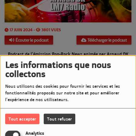
17 JUIN 2024 -
3801 VUES
Écouter le podcast
Télécharger le podcast
Podcast de l'émission Pop-Rock News animée par Arnaud DK
Les informations que nous
Diffusée le Lundi 17 Juin 2024 de 20h à 21h sur LM7
collectons
Commentaires(0)
Nous utilisons des cookies pour fournir les services et les
fonctionnalités proposés sur notre site et pour améliorer
l'expérience de nos utilisateurs.
Connectez-vous pour commenter cet article
Tout accepter
Tout refuser
SE CONNECTER
Analytics