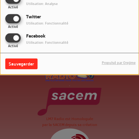
Utilisation: Analyse
Activé
Twitter
Utilisation: Fonctionnalité
Activé
Facebook
Utilisation: Fonctionnalité
Activé
Propulsé par Orejime
Sauvegarder
.
LM7 Radio est Homologuée
par la SACEM depuis sa création