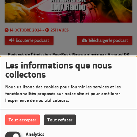
14 OCTOBRE 2024 -
2511 VUES
Écouter le podcast
Télécharger le podcast
Podcast de l'émission Pop-Rock News animée par Arnaud DK
Les informations que nous
Diffusée le Lundi 14 Octobre 2024 de 20h à 21h sur LM7
collectons
Commentaires(0)
Nous utilisons des cookies pour fournir les services et les
fonctionnalités proposés sur notre site et pour améliorer
l'expérience de nos utilisateurs.
Connectez-vous pour commenter cet article
Tout accepter
Tout refuser
SE CONNECTER
Analytics