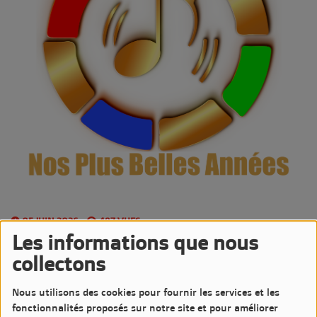
05 JUIN 2026 -
497 VUES
Les informations que nous
Écouter le podcast
Télécharger le podcast
collectons
Tous les vendredis, Jean-Luc CATURLA nous déroule l'ensemble
Nous utilisons des cookies pour fournir les services et les
des chansons et mélodies qui nous ont rythmé depuis les
fonctionnalités proposés sur notre site et pour améliorer
années 70, 80, 90, 2000