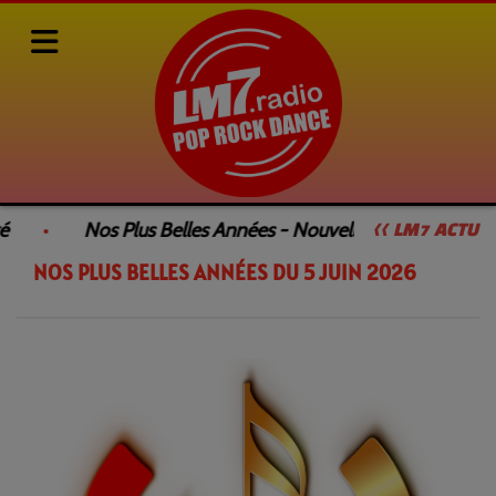
Rediffusions de nos émissions
NOS PLUS BELLES ANNÉES
é
Nos Plus Belles Années - Nouvelle Émission
<< LM7 ACTU
NOS PLUS BELLES ANNÉES DU 5 JUIN 2026