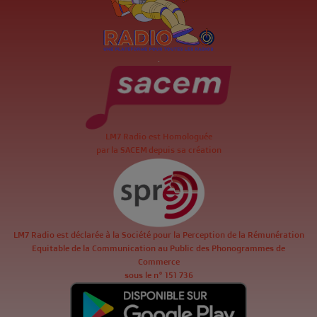
.
LM7 Radio est Homologuée
par la SACEM depuis sa création
LM7 Radio est déclarée à la Société pour la Perception de la Rémunération
Equitable de la Communication au Public des Phonogrammes de
Commerce
sous le n° 151 736