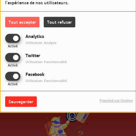
l'expérience de nos utilisateurs.
Une heure de souvenirs et découvertes sur LM7 Radio
Tout accepter
Tout refuser
Commentaires(0)
Analytics
Utilisation: Analyse
Activé
Connectez-vous pour commenter cet article
Twitter
Utilisation: Fonctionnalité
SE CONNECTER
Activé
Facebook
Utilisation: Fonctionnalité
Activé
Propulsé par Orejime
Sauvegarder