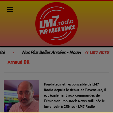
L'équipe de LM7 Radio
Animateurs
Arnaud DK
té
Nos Plus Belles Années - Nouvelle Émission
<< LM7 ACTU
Arnaud DK
Fondateur et responsable de LM7
Radio depuis le début de l'aventure, il
est également aux commandes de
l'émission Pop-Rock News diffusée le
lundi soir à 20h sur LM7 Radio