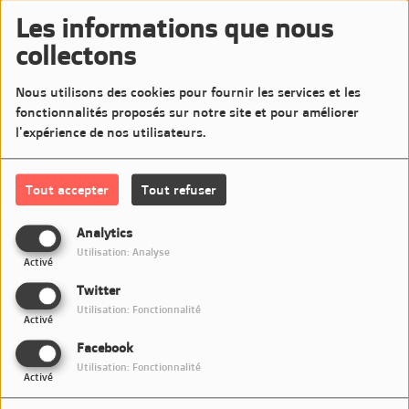
Les informations que nous
collectons
Nous utilisons des cookies pour fournir les services et les
18734 VUES
fonctionnalités proposés sur notre site et pour améliorer
l'expérience de nos utilisateurs.
Tout accepter
Tout refuser
Analytics
Utilisation: Analyse
Activé
Twitter
Utilisation: Fonctionnalité
Activé
.
Facebook
Utilisation: Fonctionnalité
Activé