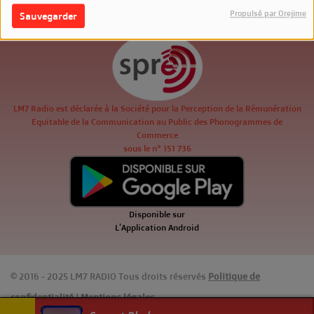
LM7 Radio est Homologuée
Propulsé par Orejime
Sauvegarder
par la SACEM depuis sa création
LM7 Radio est déclarée à la Société pour la Perception de la Rémunération
Equitable de la Communication au Public des Phonogrammes de
Commerce
sous le n° 151 736
Disponible sur
L'Application Android
© 2016 - 2025 LM7 RADIO Tous droits réservés
Politique de
confidentialité
|
Mentions légales