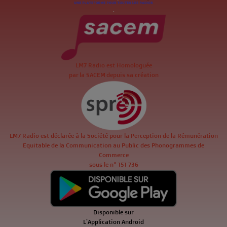
.
LM7 Radio est Homologuée
par la SACEM depuis sa création
LM7 Radio est déclarée à la Société pour la Perception de la Rémunération
Equitable de la Communication au Public des Phonogrammes de
Commerce
sous le n° 151 736
Disponible sur
L'Application Android