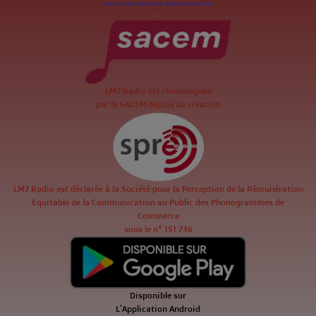
.
LM7 Radio est Homologuée
par la SACEM depuis sa création
LM7 Radio est déclarée à la Société pour la Perception de la Rémunération
Equitable de la Communication au Public des Phonogrammes de
Commerce
sous le n° 151 736
Disponible sur
L'Application Android