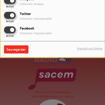
Utilisation: Analyse
Activé
Twitter
Utilisation: Fonctionnalité
Activé
Facebook
Utilisation: Fonctionnalité
Activé
Propulsé par Orejime
Sauvegarder
.
LM7 Radio est Homologuée
par la SACEM depuis sa création