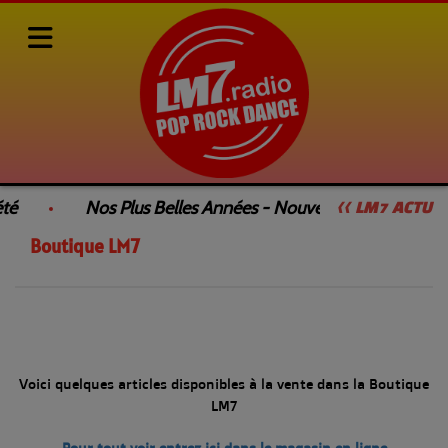
Photos
La Boutique LM7
Boutique LM7
té
Nos Plus Belles Années - Nouvelle Émission
<< LM7 ACTU
Boutique LM7
Voici quelques articles disponibles à la vente dans la Boutique
LM7
Pour tout voir entrez ici dans le magasin en ligne