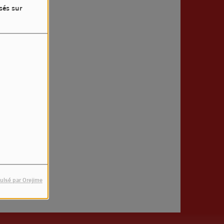
4
sés sur
rreur.
ulsé par Orejime