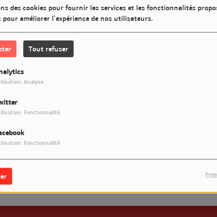
40
ns des cookies pour fournir les services et les fonctionnalités propo
t pour améliorer l'expérience de nos utilisateurs.
pter
Tout refuser
nalytics
ilisation: Analyse
witter
ilisation: Fonctionnalité
acebook
ilisation: Fonctionnalité
 vous avez rencontré une e
Il semble que la page que vous recherchez n’existe plus.
Prop
er