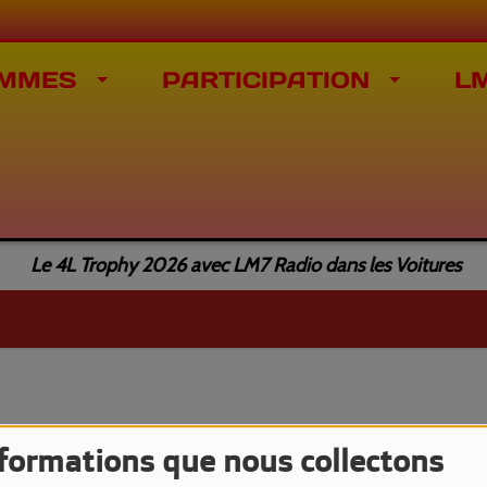
MMES
PARTICIPATION
L
Le 4L Trophy 2026 avec LM7 Radio dans les Voitures
nformations que nous collectons