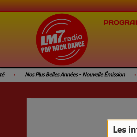
PROGRA
é
Nos Plus Belles Années - Nouvelle Émission
Les i