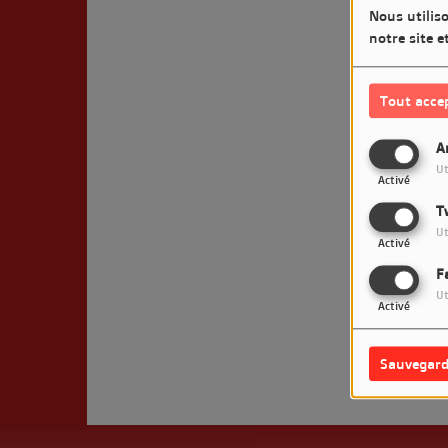
Nous utiliso
notre site e
Tout acce
A
Ut
Activé
T
Ut
Activé
F
Ut
Oups,
Activé
Sauvegard